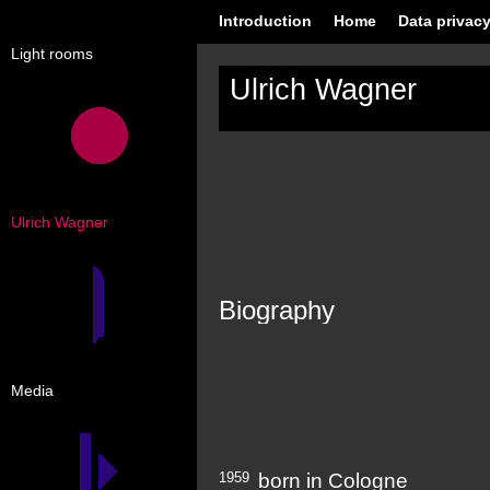
Introduction
Home
Data privacy
Light rooms
Ulrich Wagner
Ulrich Wagner
Biography
Media
1959
born in Cologne